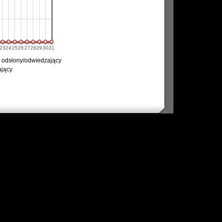
23
24
25
26
27
28
29
30
31
 odsłony/odwiedzający
jący