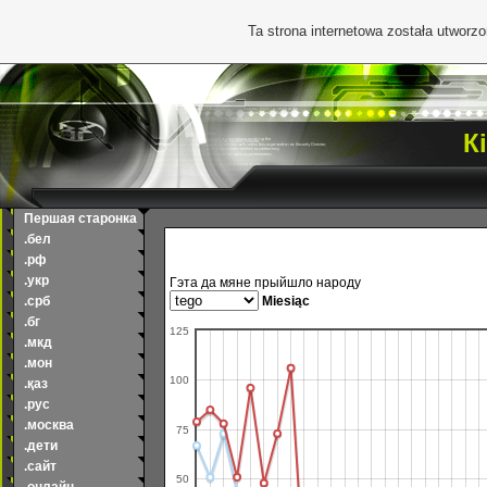
Ta strona internetowa została utworz
К
Першая старонка
.бел
.рф
.укр
Гэта да мяне прыйшло народу
.срб
Miesiąc
.бг
125
.мкд
.мон
100
.қаз
.рус
.москва
75
.дети
.сайт
50