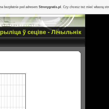
ona bezpłatnie pod adresem
Stronygratis.pl
. Czy chcesz też mieć własną st
ірыліца ў сеціве - Лічыльнік