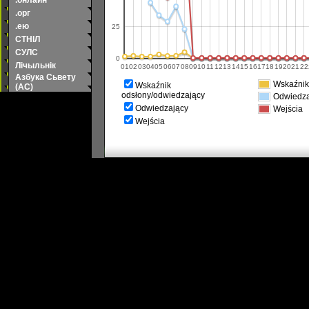
.онлайн
.орг
.ею
25
СТНІЛ
СУЛС
0
Лічыльнік
01
02
03
04
05
06
07
08
09
10
11
12
13
14
15
16
17
18
19
20
21
22
Азбука Сьвету
Wskaźnik
Wskaźnik
(АС)
odsłony/odwiedzający
Odwiedza
Odwiedzający
Wejścia
Wejścia