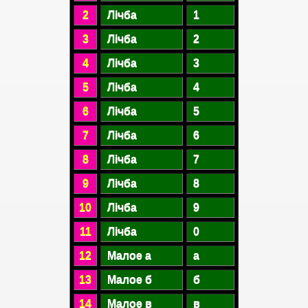
2
Лічба
1
3
Лічба
2
4
Лічба
3
5
Лічба
4
6
Лічба
5
7
Лічба
6
8
Лічба
7
9
Лічба
8
10
Лічба
9
11
Лічба
0
12
Малое а
а
13
Малое б
б
14
Малое в
в