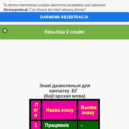
Ta strona internetowa została utworzona bezpłatnie pod adresem
Stronygratis.pl
. Czy chcesz też mieć własną stronę?
DARMOWA REJESTRACJA
Кірыліца ў сеціве
Знакі дазволеныя для
канчатку .БГ
(баўгарская мова)
Л
Выява
п/
Назва знаку
знаку
п
1
Працяжнік
-