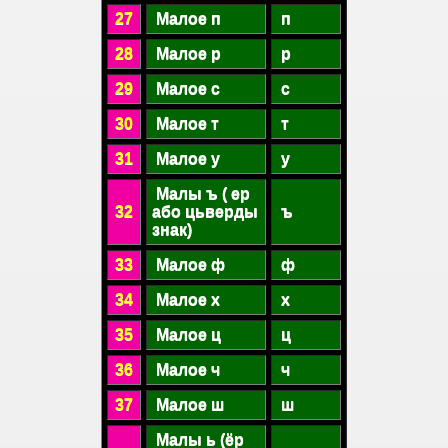
27
Малое п
п
28
Малое р
р
29
Малое с
с
30
Малое т
т
31
Малое у
у
Малы ъ ( ер
32
або цьверды
ъ
знак)
33
Малое ф
ф
34
Малое х
х
35
Малое ц
ц
36
Малое ч
ч
37
Малое ш
ш
Малы ь (ёр