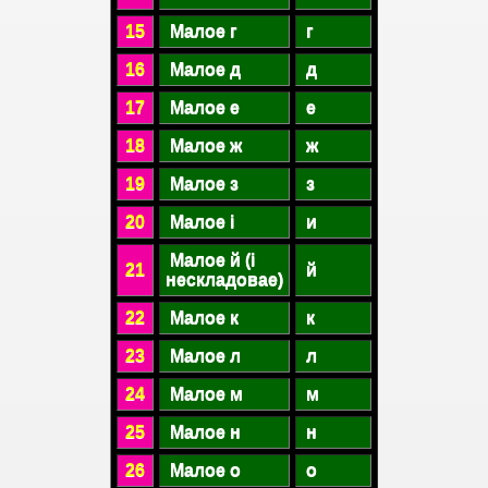
15
Малое г
г
16
Малое д
д
17
Малое е
е
18
Малое ж
ж
19
Малое з
з
20
Малое і
и
Малое й (і
21
й
нескладовае)
22
Малое к
к
23
Малое л
л
24
Малое м
м
25
Малое н
н
26
Малое о
о