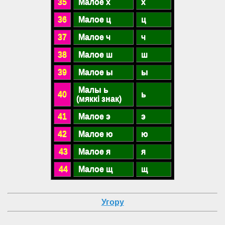
35
Малое х
х
36
Малое ц
ц
37
Малое ч
ч
38
Малое ш
ш
39
Малое ы
ы
Малы ь
40
ь
(мяккі знак)
41
Малое э
э
42
Малое ю
ю
43
Малое я
я
44
Малое щ
щ
Угору