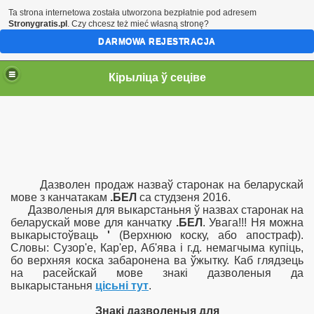
Ta strona internetowa została utworzona bezpłatnie pod adresem
Stronygratis.pl
. Czy chcesz też mieć własną stronę?
DARMOWA REJESTRACJA
Кірыліца ў сеціве
Дазволен продаж
назваў старонак на беларускай
мове з канчатакам
.БЕЛ
са студзеня 2016.
Дазволеныя для выкарстаньня ў назвах старонак на
беларускай мове для канчатку
.БЕЛ
. Увага!!! Ня можна
выкарыстоўваць
'
(Верхнюю коску, або апостраф).
Словы: Сузор'е, Кар'ер, Аб'ява і г.д. немагчыма купіць,
бо верхняя коска забаронена ва ўжытку. Каб глядзець
на расейскай мове знакі дазволеныя да
выкарыстаньня
цісьні тут
.
Знакі дазволеныя для