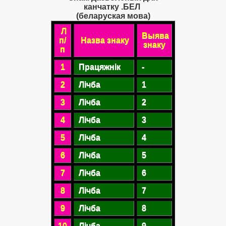
канчатку .БЕЛ
(беларуская мова)
Л
Выява
п/
Назва знаку
знаку
п
1
Працяжнік
-
2
Лічба
1
3
Лічба
2
4
Лічба
3
5
Лічба
4
6
Лічба
5
7
Лічба
6
8
Лічба
7
9
Лічба
8
10
Лічба
9