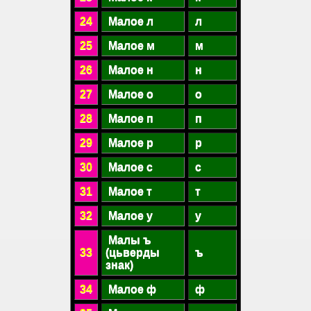
24
Малое л
л
25
Малое м
м
26
Малое н
н
27
Малое о
о
28
Малое п
п
29
Малое р
р
30
Малое с
с
31
Малое т
т
32
Малое у
у
Малы ъ
33
(цьверды
ъ
знак)
34
Малое ф
ф