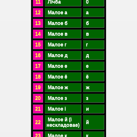
11
Лічба
0
12
Малое а
а
13
Малое б
б
14
Малое в
в
15
Малое г
г
16
Малое д
д
17
Малое е
е
18
Малое ё
ё
19
Малое ж
ж
20
Малое з
з
21
Малое і
и
Малое й (і
22
й
нескладовае)
23
Малое к
к