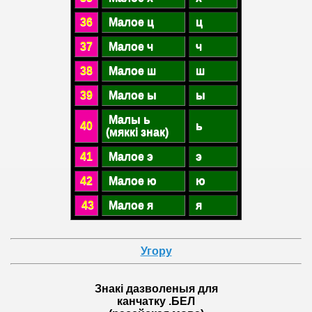
36
Малое ц
ц
37
Малое ч
ч
38
Малое ш
ш
39
Малое ы
ы
Малы ь
40
ь
(мяккі знак)
41
Малое э
э
42
Малое ю
ю
43
Малое я
я
Угору
Знакі дазволеныя для
канчатку .БЕЛ