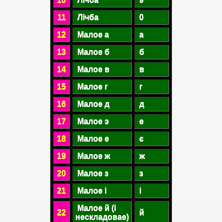
11
Лічба
0
12
Малое а
а
13
Малое б
б
14
Малое в
в
15
Малое г
г
16
Малое д
д
17
Малое э
е
18
Малое е
є
19
Малое ж
ж
20
Малое з
з
21
Малое і
і
Малое й (і
22
й
нескладовае)