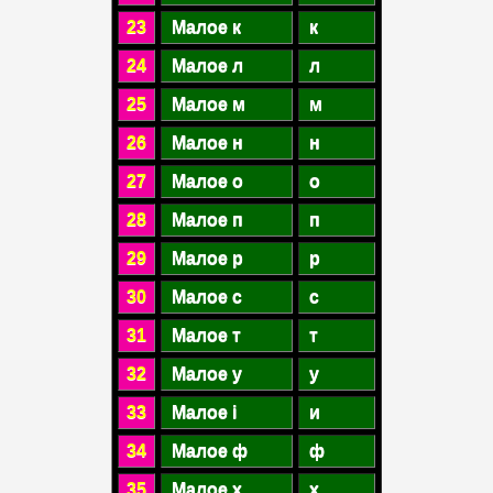
23
Малое к
к
24
Малое л
л
25
Малое м
м
26
Малое н
н
27
Малое о
о
28
Малое п
п
29
Малое р
р
30
Малое с
с
31
Малое т
т
32
Малое у
у
33
Малое і
и
34
Малое ф
ф
35
Малое х
х