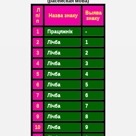
(расейская мова)
Л
Выява
п/
Назва знаку
знаку
п
1
Працяжнік
-
2
Лічба
1
3
Лічба
2
4
Лічба
3
5
Лічба
4
6
Лічба
5
7
Лічба
6
8
Лічба
7
9
Лічба
8
10
Лічба
9