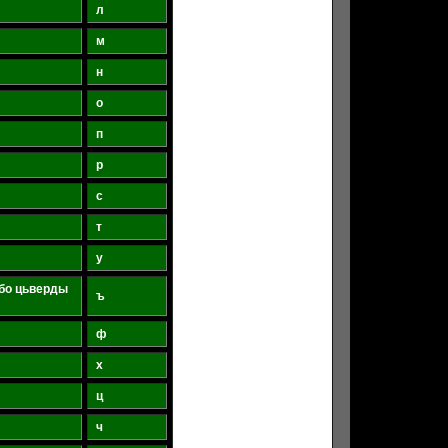
л
м
н
о
п
р
с
т
у
бо цьверды
ъ
ф
х
ц
ч