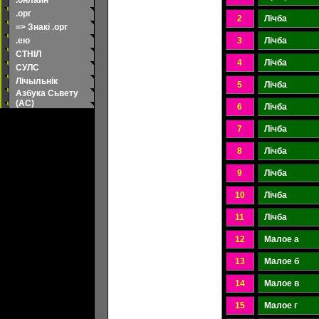
.онлайн
.орг
2
Лічба
=> Знакі .орг
.ею
3
Лічба
СТНІЛ
4
Лічба
СУЛС
Лічыльнік
5
Лічба
Азбука Сьвету
(АС)
6
Лічба
7
Лічба
8
Лічба
9
Лічба
10
Лічба
11
Лічба
12
Малое а
13
Малое б
14
Малое в
15
Малое г