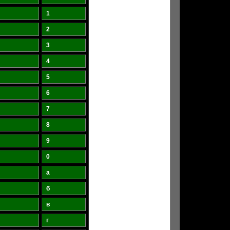
1
2
3
4
5
6
7
8
9
0
а
б
в
г