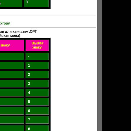
ў
)
Угору
ыя для канчатку .ОРГ
йская мова)
Выява
 знаку
знаку
-
1
2
3
4
5
6
7
8