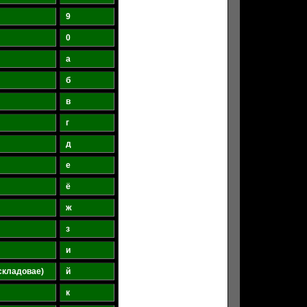
9
0
а
б
в
г
д
е
ё
ж
з
и
ескладовае)
й
к