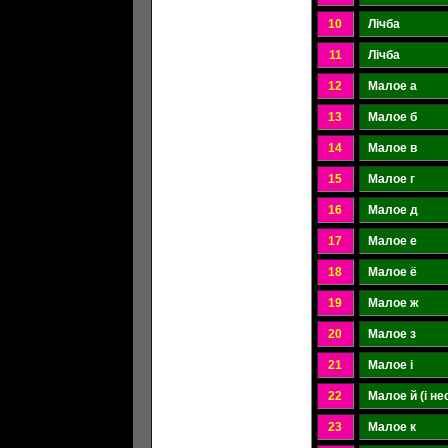
10
Лічба
11
Лічба
12
Малое а
13
Малое б
14
Малое в
15
Малое г
16
Малое д
17
Малое е
18
Малое ё
19
Малое ж
20
Малое з
21
Малое і
22
Малое й (і н
23
Малое к