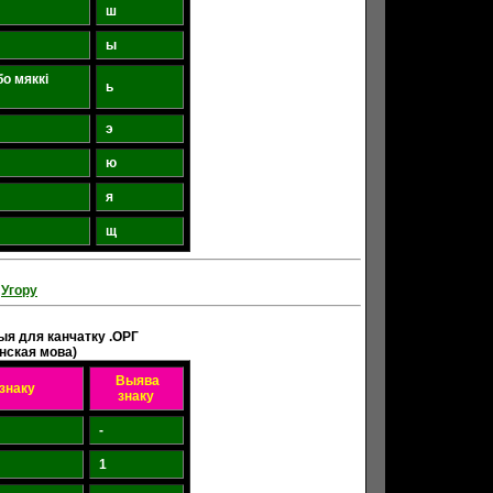
ш
ы
бо мяккі
ь
э
ю
я
щ
Угору
ыя для канчатку .ОРГ
інская мова)
Выява
знаку
знаку
-
1