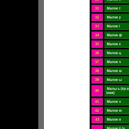
31
Малое т
32
Малое у
33
Малое і
34
Малое ф
35
Малое х
36
Малое ц
37
Малое ч
38
Малое ш
39
Малое ы
Малы ь (ёр а
40
знак)
41
Малое э
42
Малое ю
43
Малое я
Малое ў (у