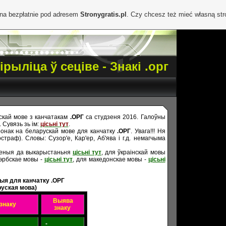
ona bezpłatnie pod adresem
Stronygratis.pl
. Czy chcesz też mieć własną st
ірыліца ў сеціве - Знакі .орг
скай мове з канчатакам
.ОРГ
са студзеня 2016. Галоўны
 Сувязь зь ім:
цісьні тут
.
нак на беларускай мове для канчатку
.ОРГ
. Увага!!! Ня
траф). Словы: Сузор'е, Кар'ер, Аб'ява і г.д. немагчыма
леныя да выкарыстаньня
цісьні тут
, для ўкраінскай мовы
сэрбскае мовы -
цісьні тут
, для македонскае мовы -
цісьні
ыя для канчатку .ОРГ
руская мова)
Выява
знаку
знаку
-