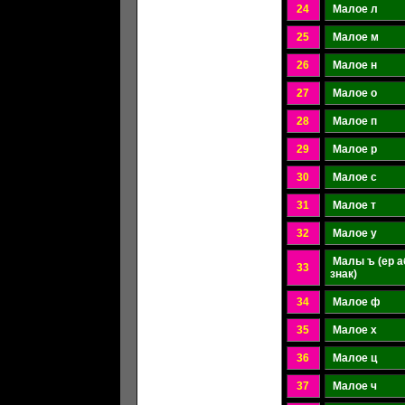
24
Малое л
25
Малое м
26
Малое н
27
Малое о
28
Малое п
29
Малое р
30
Малое с
31
Малое т
32
Малое у
Малы ъ (ер а
33
знак)
34
Малое ф
35
Малое х
36
Малое ц
37
Малое ч