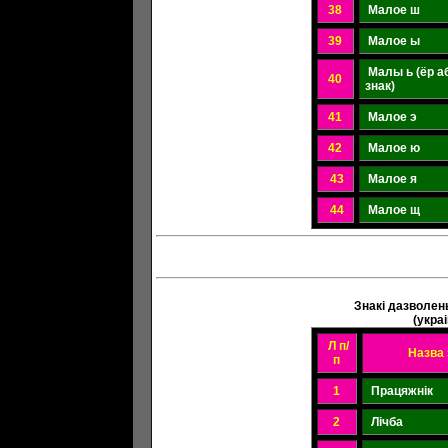
38
Малое ш
39
Малое ы
Малы ь (ёр а
40
знак)
41
Малое э
42
Малое ю
43
Малое я
44
Малое щ
Знакі дазволен
(укра
Л п/
Назва 
п
1
Працяжнік
2
Лічба