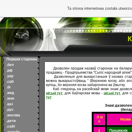
Ta strona internetowa została utworz
К
Першая старонка
.бел
Дазволен продаж
назваў старонак на белару
.рф
прадавец - Прадпрыемства "Сьпіс народнай апекі".
.укр
Дазволеныя для выкарстаньня ў назвах старо
можна выкарыстоўваць
'
(Верхнюю коску, або апос
.срб
купіць, бо верхняя коска забаронена ва ўжытку.
.бг
Каб глядзець на расейскай мове знакі дазво
.мкд
цісьні тут
, для баўгарскае мовы -
цісьні тут
, для 
тут
.мон
.қаз
Знакі дазволен
.рус
(бела
.москва
Л п/
Назва 
.дети
п
.сайт
1
Працяжнік