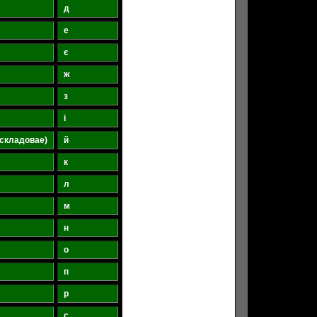
д
е
є
ж
з
і
ескладовае)
й
к
л
м
н
о
п
р
с