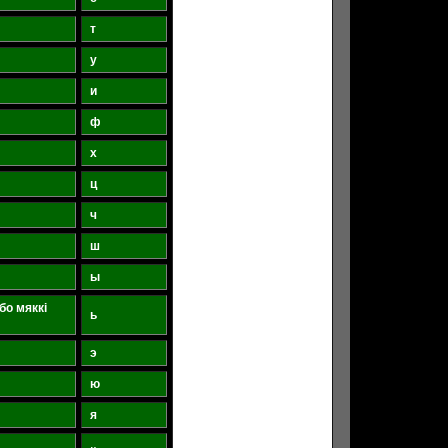
т
у
и
ф
х
ц
ч
ш
ы
бо мяккі
ь
э
ю
я