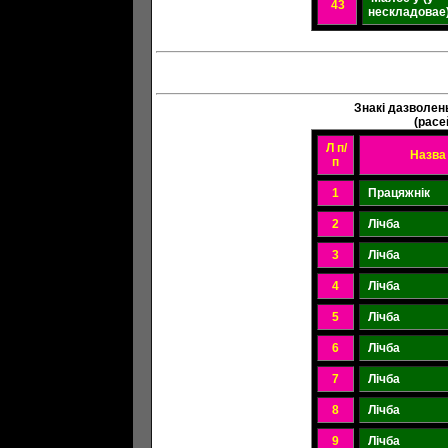
43
нескладовае
Знакі дазволен
(расе
Л п/
Назва
п
1
Працяжнік
2
Лічба
3
Лічба
4
Лічба
5
Лічба
6
Лічба
7
Лічба
8
Лічба
9
Лічба