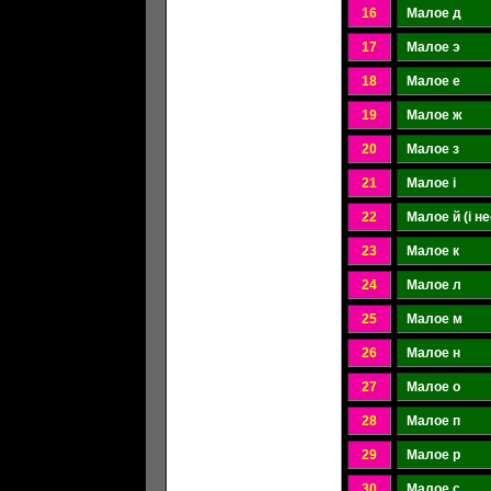
16
Малое д
17
Малое э
18
Малое е
19
Малое ж
20
Малое з
21
Малое і
22
Малое й (і н
23
Малое к
24
Малое л
25
Малое м
26
Малое н
27
Малое о
28
Малое п
29
Малое р
30
Малое с