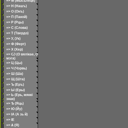
=> М (Мысьлеце)
=> Н (Нашъ)
=> О (Онъ)
=> П (Пакой)
=> Р (Рцы)
=> С (Слова)
=> Т (Твердо)
=> У, (Ук)
=> Ф (Ферт)
=> Х (Хер)
=> Ѡ (О вялікае, О
мэга)
=> Ц (Цы)
=> Ч (Чэрвь)
=> Ш (Ша)
=> Щ (Шта)
=> Ъ (Еръ)
=> Ы (Еры)
=> Ь (Ерь, мяккі
знак)
=> Ѣ (Яць)
=> Ю (Йу)
=> ІА (А зь й)
=> ІЕ
=> Ѧ (Я)