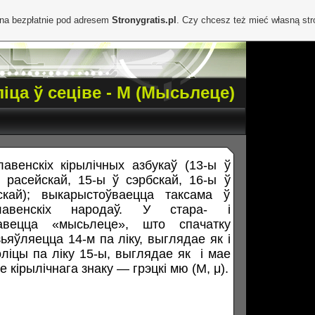
ona bezpłatnie pod adresem
Stronygratis.pl
. Czy chcesz też mieć własną st
іца ў сеціве - М (Мысьлеце)
авенскіх кірылічных азбукаў (13-ы ў
 расейскай, 15-ы ў сэрбскай, 16-ы ў
скай); выкарыстоўваецца таксама ў
славенскіх народаў. У стара- і
завецца «мысьлеце», што спачатку
зьяўляецца 14-м па ліку, выглядае як
і
оліцы па ліку 15-ы, выглядае як
і мае
 кірылічнага знаку — грэцкі мю (Μ, μ).