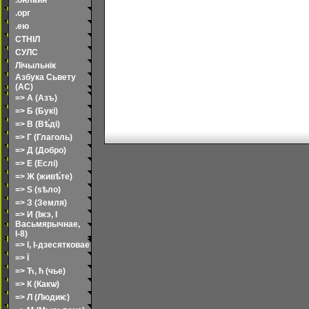
.онлайн
.орг
.ею
СТНІЛ
СУЛС
Лічыльнік
Азбука Сьвету
(АС)
=> А (Азъ)
=> Б (Букі)
=> В (Вѣ́ді)
=> Г (Глаголь)
=> Д (Добро)
=> Е (Еслі)
=> Ж (живѣ́те)
=> Ѕ (ѕѣло)
=> З (Земля)
=> И (Іжэ, І
Васьмярычнае,
І-8)
=> І, І-дзесятковае
=> Ї
=> Ћ, ћ (чье)
=> К (Какѡ)
=> Л (Людиѥ)