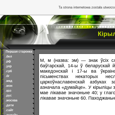
Ta strona internetowa została utworz
Кірыл
Першая старонка
.бел
М, м (назва: эм) — знак ўсіх сл
.рф
баўгарскай, 14-ы ў беларускай й
.укр
македонскай і 17-ы ва ўкраін
.срб
пісьменствах некаторых не
.бг
.мкд
царкоўнаславенскай азбуках 
.мон
азначала «думайце». У кірыліцы 
.қаз
мае лікавае значэньне 40; у глаг
.рус
лікавае значэньне 60. Паходжаньне
.москва
.дети
.сайт